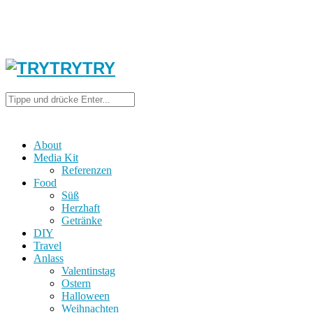
About
Media Kit
Referenzen
Food
Süß
Herzhaft
Getränke
DIY
Travel
Anlass
Valentinstag
Ostern
Halloween
Weihnachten