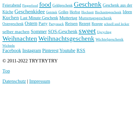
Geschenk
food
Feierabend
Geschenk aus der
Geldgeschenk
Fingerfood
Geschenkidee
Küche
Ideen
Grillen
Herbst
Getränk
Hochzeit
Hochzeitsgeschenk
Kuchen
Muttertag
Last Minute Geschenk
Muttertagsgeschenk
Ostern
Reisen
Rezept
Party
Ostergeschenk
Rezepte
Partysnack
schnell und lecker
sweet
Sommer
SOS-Geschenk
selber machen
Upcycling
Weihnachten
Weihnachtsgeschenk
Wichtelgeschenk
Wichteln
Facebook
Instagram
Pinterest
Youtube
RSS
© 2011-2022 TRYTRYTRY
Top
Datenschutz
|
Impressum