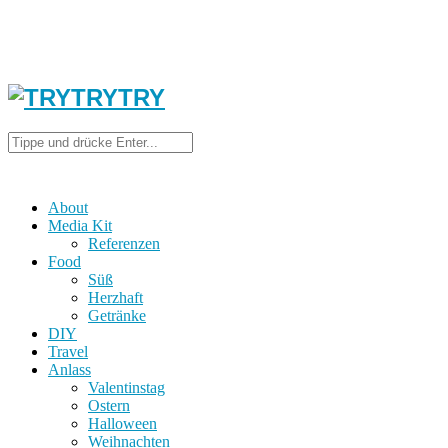
About
Media Kit
Referenzen
Food
Süß
Herzhaft
Getränke
DIY
Travel
Anlass
Valentinstag
Ostern
Halloween
Weihnachten