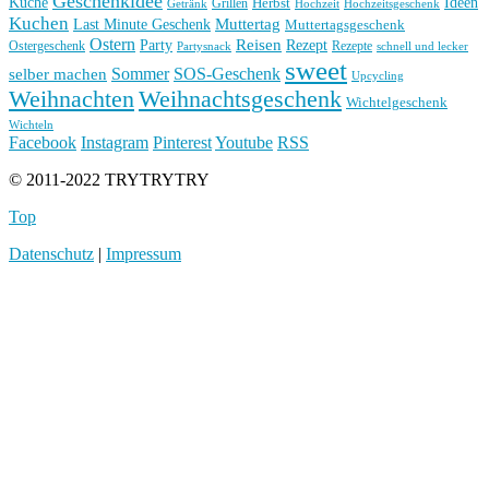
Geschenkidee
Küche
Ideen
Grillen
Herbst
Getränk
Hochzeit
Hochzeitsgeschenk
Kuchen
Muttertag
Last Minute Geschenk
Muttertagsgeschenk
Ostern
Reisen
Rezept
Party
Ostergeschenk
Rezepte
Partysnack
schnell und lecker
sweet
Sommer
SOS-Geschenk
selber machen
Upcycling
Weihnachten
Weihnachtsgeschenk
Wichtelgeschenk
Wichteln
Facebook
Instagram
Pinterest
Youtube
RSS
© 2011-2022 TRYTRYTRY
Top
Datenschutz
|
Impressum