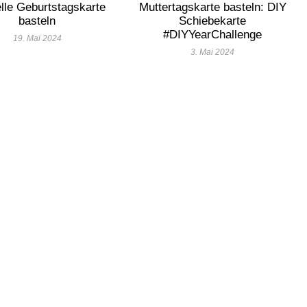
lle Geburtstagskarte
Muttertagskarte basteln: DIY
basteln
Schiebekarte
#DIYYearChallenge
19. Mai 2024
3. Mai 2024