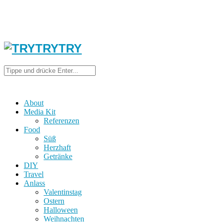
About
Media Kit
Referenzen
Food
Süß
Herzhaft
Getränke
DIY
Travel
Anlass
Valentinstag
Ostern
Halloween
Weihnachten