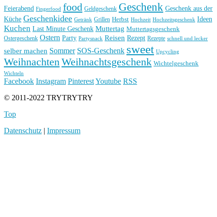
Geschenk
food
Feierabend
Geschenk aus der
Geldgeschenk
Fingerfood
Geschenkidee
Küche
Ideen
Grillen
Herbst
Getränk
Hochzeit
Hochzeitsgeschenk
Kuchen
Muttertag
Last Minute Geschenk
Muttertagsgeschenk
Ostern
Reisen
Rezept
Party
Ostergeschenk
Rezepte
Partysnack
schnell und lecker
sweet
Sommer
SOS-Geschenk
selber machen
Upcycling
Weihnachten
Weihnachtsgeschenk
Wichtelgeschenk
Wichteln
Facebook
Instagram
Pinterest
Youtube
RSS
© 2011-2022 TRYTRYTRY
Top
Datenschutz
|
Impressum