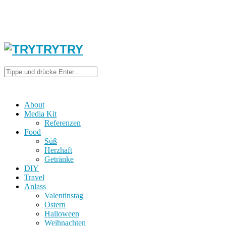
About
Media Kit
Referenzen
Food
Süß
Herzhaft
Getränke
DIY
Travel
Anlass
Valentinstag
Ostern
Halloween
Weihnachten