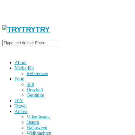
About
Media Kit
Referenzen
Food
Süß
Herzhaft
Getränke
DIY
Travel
Anlass
Valentinstag
Ostern
Halloween
Weihnachten