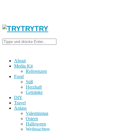
About
Media Kit
Referenzen
Food
Süß
Herzhaft
Getränke
DIY
Travel
Anlass
Valentinstag
Ostern
Halloween
Weihnachten