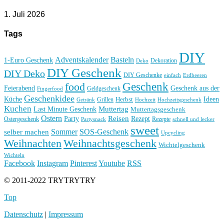
1. Juli 2026
Tags
DIY
Basteln
Adventskalender
1-Euro Geschenk
Deko
Dekoration
DIY Geschenk
DIY Deko
DIY Geschenke
einfach
Erdbeeren
Geschenk
food
Feierabend
Geschenk aus der
Geldgeschenk
Fingerfood
Geschenkidee
Küche
Ideen
Grillen
Herbst
Getränk
Hochzeit
Hochzeitsgeschenk
Kuchen
Muttertag
Last Minute Geschenk
Muttertagsgeschenk
Ostern
Reisen
Rezept
Party
Ostergeschenk
Rezepte
Partysnack
schnell und lecker
sweet
Sommer
SOS-Geschenk
selber machen
Upcycling
Weihnachten
Weihnachtsgeschenk
Wichtelgeschenk
Wichteln
Facebook
Instagram
Pinterest
Youtube
RSS
© 2011-2022 TRYTRYTRY
Top
Datenschutz
|
Impressum