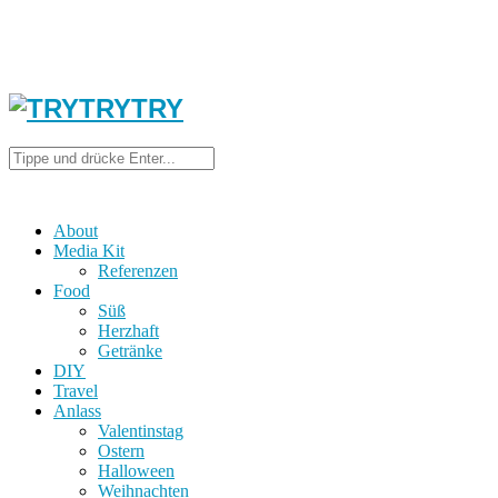
About
Media Kit
Referenzen
Food
Süß
Herzhaft
Getränke
DIY
Travel
Anlass
Valentinstag
Ostern
Halloween
Weihnachten