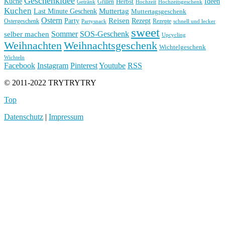
Geschenkidee
Küche
Ideen
Grillen
Herbst
Getränk
Hochzeit
Hochzeitsgeschenk
Kuchen
Muttertag
Last Minute Geschenk
Muttertagsgeschenk
Ostern
Reisen
Rezept
Party
Ostergeschenk
Rezepte
Partysnack
schnell und lecker
sweet
Sommer
SOS-Geschenk
selber machen
Upcycling
Weihnachten
Weihnachtsgeschenk
Wichtelgeschenk
Wichteln
Facebook
Instagram
Pinterest
Youtube
RSS
© 2011-2022 TRYTRYTRY
Top
Datenschutz
|
Impressum