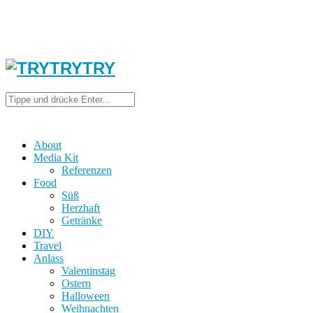
About
Media Kit
Referenzen
Food
Süß
Herzhaft
Getränke
DIY
Travel
Anlass
Valentinstag
Ostern
Halloween
Weihnachten