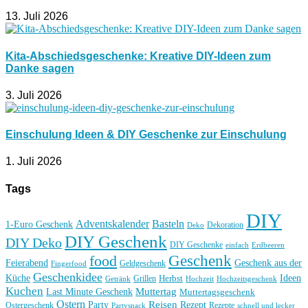
13. Juli 2026
Kita-Abschiedsgeschenke: Kreative DIY-Ideen zum
Danke sagen
3. Juli 2026
Einschulung Ideen & DIY Geschenke zur Einschulung
1. Juli 2026
Tags
DIY
Basteln
Adventskalender
1-Euro Geschenk
Deko
Dekoration
DIY Geschenk
DIY Deko
DIY Geschenke
einfach
Erdbeeren
Geschenk
food
Feierabend
Geschenk aus der
Geldgeschenk
Fingerfood
Geschenkidee
Küche
Ideen
Grillen
Herbst
Getränk
Hochzeit
Hochzeitsgeschenk
Kuchen
Muttertag
Last Minute Geschenk
Muttertagsgeschenk
Ostern
Reisen
Rezept
Party
Ostergeschenk
Rezepte
Partysnack
schnell und lecker