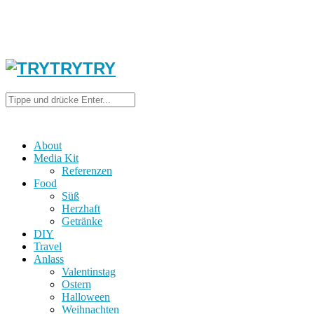
About
Media Kit
Referenzen
Food
Süß
Herzhaft
Getränke
DIY
Travel
Anlass
Valentinstag
Ostern
Halloween
Weihnachten