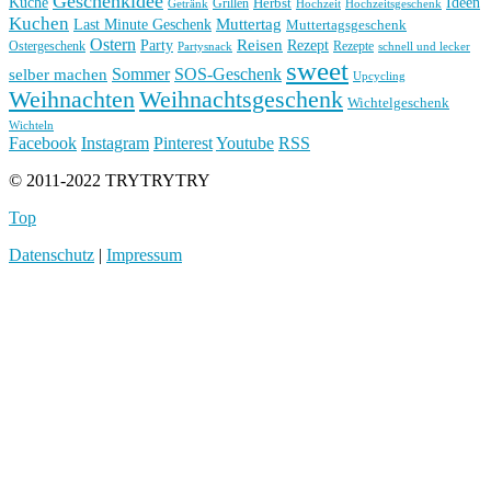
Geschenkidee
Küche
Ideen
Grillen
Herbst
Getränk
Hochzeit
Hochzeitsgeschenk
Kuchen
Muttertag
Last Minute Geschenk
Muttertagsgeschenk
Ostern
Reisen
Rezept
Party
Ostergeschenk
Rezepte
Partysnack
schnell und lecker
sweet
Sommer
SOS-Geschenk
selber machen
Upcycling
Weihnachten
Weihnachtsgeschenk
Wichtelgeschenk
Wichteln
Facebook
Instagram
Pinterest
Youtube
RSS
© 2011-2022 TRYTRYTRY
Top
Datenschutz
|
Impressum