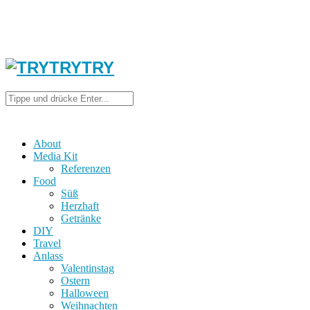
About
Media Kit
Referenzen
Food
Süß
Herzhaft
Getränke
DIY
Travel
Anlass
Valentinstag
Ostern
Halloween
Weihnachten