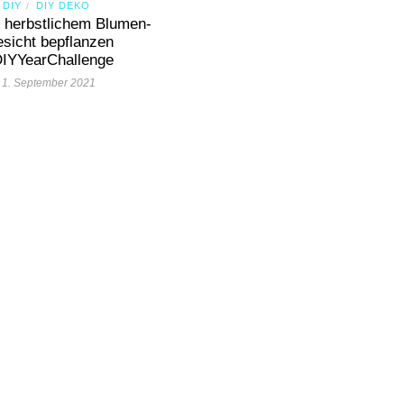
DIY
DIY DEKO
/
t herbstlichem Blumen-
sicht bepflanzen
IYYearChallenge
1. September 2021