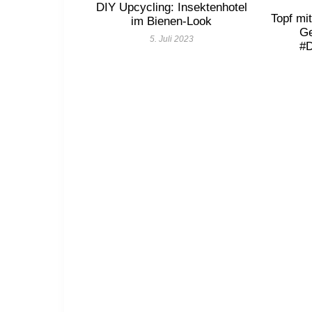
DIY Upcycling: Insektenhotel
Topf mi
im Bienen-Look
Ge
5. Juli 2023
#D