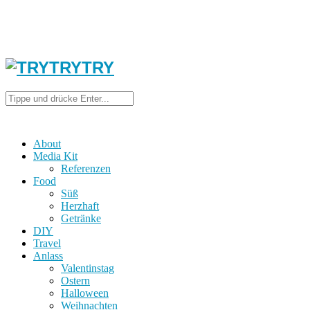
About
Media Kit
Referenzen
Food
Süß
Herzhaft
Getränke
DIY
Travel
Anlass
Valentinstag
Ostern
Halloween
Weihnachten