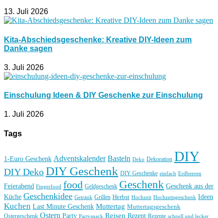
13. Juli 2026
Kita-Abschiedsgeschenke: Kreative DIY-Ideen zum
Danke sagen
3. Juli 2026
Einschulung Ideen & DIY Geschenke zur Einschulung
1. Juli 2026
Tags
DIY
Basteln
Adventskalender
1-Euro Geschenk
Deko
Dekoration
DIY Geschenk
DIY Deko
DIY Geschenke
einfach
Erdbeeren
Geschenk
food
Feierabend
Geschenk aus der
Geldgeschenk
Fingerfood
Geschenkidee
Küche
Ideen
Grillen
Herbst
Getränk
Hochzeit
Hochzeitsgeschenk
Kuchen
Muttertag
Last Minute Geschenk
Muttertagsgeschenk
Ostern
Reisen
Rezept
Party
Ostergeschenk
Rezepte
Partysnack
schnell und lecker