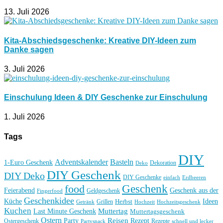
13. Juli 2026
Kita-Abschiedsgeschenke: Kreative DIY-Ideen zum
Danke sagen
3. Juli 2026
Einschulung Ideen & DIY Geschenke zur Einschulung
1. Juli 2026
Tags
DIY
Basteln
Adventskalender
1-Euro Geschenk
Deko
Dekoration
DIY Geschenk
DIY Deko
DIY Geschenke
einfach
Erdbeeren
Geschenk
food
Feierabend
Geschenk aus der
Geldgeschenk
Fingerfood
Geschenkidee
Küche
Ideen
Grillen
Herbst
Getränk
Hochzeit
Hochzeitsgeschenk
Kuchen
Muttertag
Last Minute Geschenk
Muttertagsgeschenk
Ostern
Reisen
Rezept
Party
Ostergeschenk
Rezepte
Partysnack
schnell und lecker