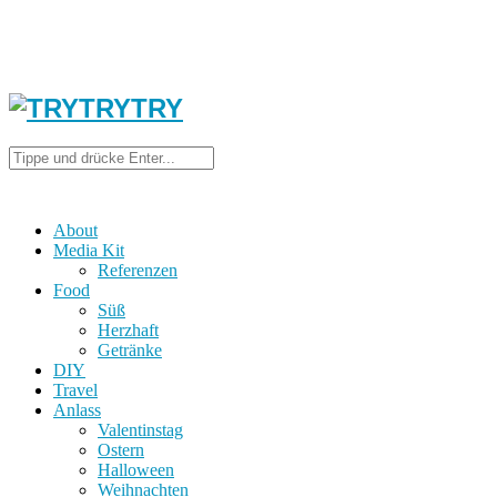
About
Media Kit
Referenzen
Food
Süß
Herzhaft
Getränke
DIY
Travel
Anlass
Valentinstag
Ostern
Halloween
Weihnachten