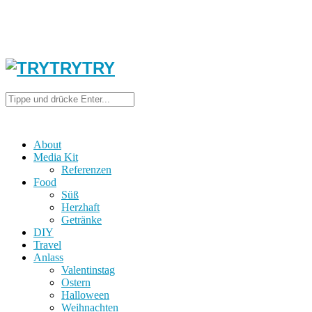
About
Media Kit
Referenzen
Food
Süß
Herzhaft
Getränke
DIY
Travel
Anlass
Valentinstag
Ostern
Halloween
Weihnachten