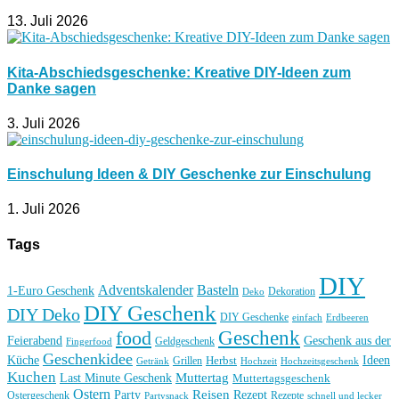
13. Juli 2026
Kita-Abschiedsgeschenke: Kreative DIY-Ideen zum
Danke sagen
3. Juli 2026
Einschulung Ideen & DIY Geschenke zur Einschulung
1. Juli 2026
Tags
DIY
Basteln
Adventskalender
1-Euro Geschenk
Deko
Dekoration
DIY Geschenk
DIY Deko
DIY Geschenke
einfach
Erdbeeren
Geschenk
food
Feierabend
Geschenk aus der
Geldgeschenk
Fingerfood
Geschenkidee
Küche
Ideen
Grillen
Herbst
Getränk
Hochzeit
Hochzeitsgeschenk
Kuchen
Muttertag
Last Minute Geschenk
Muttertagsgeschenk
Ostern
Reisen
Rezept
Party
Ostergeschenk
Rezepte
Partysnack
schnell und lecker