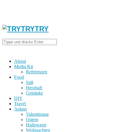
About
Media Kit
Referenzen
Food
Süß
Herzhaft
Getränke
DIY
Travel
Anlass
Valentinstag
Ostern
Halloween
Weihnachten