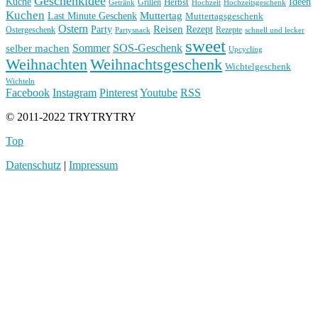
Geschenkidee
Küche
Ideen
Grillen
Herbst
Getränk
Hochzeit
Hochzeitsgeschenk
Kuchen
Muttertag
Last Minute Geschenk
Muttertagsgeschenk
Ostern
Reisen
Rezept
Party
Ostergeschenk
Rezepte
Partysnack
schnell und lecker
sweet
Sommer
SOS-Geschenk
selber machen
Upcycling
Weihnachten
Weihnachtsgeschenk
Wichtelgeschenk
Wichteln
Facebook
Instagram
Pinterest
Youtube
RSS
© 2011-2022 TRYTRYTRY
Top
Datenschutz
|
Impressum