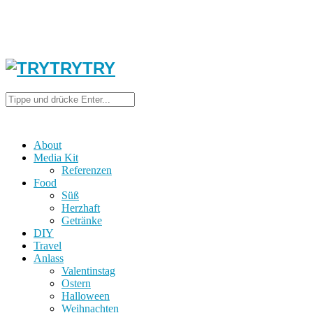
About
Media Kit
Referenzen
Food
Süß
Herzhaft
Getränke
DIY
Travel
Anlass
Valentinstag
Ostern
Halloween
Weihnachten