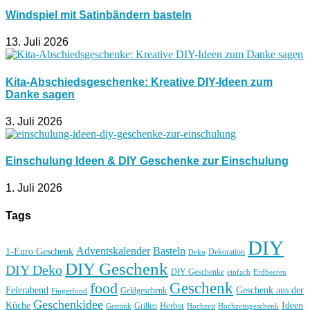
Windspiel mit Satinbändern basteln
13. Juli 2026
Kita-Abschiedsgeschenke: Kreative DIY-Ideen zum
Danke sagen
3. Juli 2026
Einschulung Ideen & DIY Geschenke zur Einschulung
1. Juli 2026
Tags
DIY
Basteln
Adventskalender
1-Euro Geschenk
Deko
Dekoration
DIY Geschenk
DIY Deko
DIY Geschenke
einfach
Erdbeeren
Geschenk
food
Feierabend
Geschenk aus der
Geldgeschenk
Fingerfood
Geschenkidee
Küche
Ideen
Grillen
Herbst
Getränk
Hochzeit
Hochzeitsgeschenk