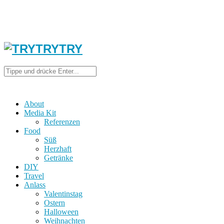
About
Media Kit
Referenzen
Food
Süß
Herzhaft
Getränke
DIY
Travel
Anlass
Valentinstag
Ostern
Halloween
Weihnachten