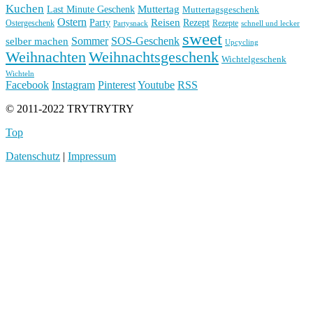
Kuchen
Muttertag
Last Minute Geschenk
Muttertagsgeschenk
Ostern
Reisen
Rezept
Party
Ostergeschenk
Rezepte
Partysnack
schnell und lecker
sweet
Sommer
SOS-Geschenk
selber machen
Upcycling
Weihnachten
Weihnachtsgeschenk
Wichtelgeschenk
Wichteln
Facebook
Instagram
Pinterest
Youtube
RSS
© 2011-2022 TRYTRYTRY
Top
Datenschutz
|
Impressum