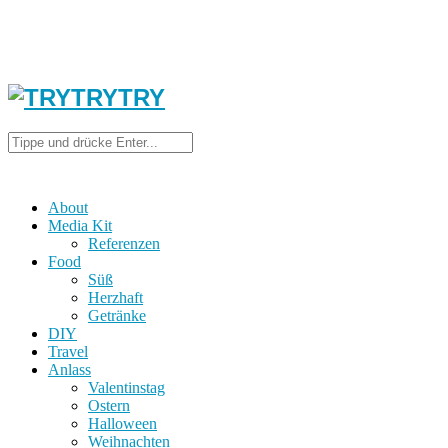
About
Media Kit
Referenzen
Food
Süß
Herzhaft
Getränke
DIY
Travel
Anlass
Valentinstag
Ostern
Halloween
Weihnachten