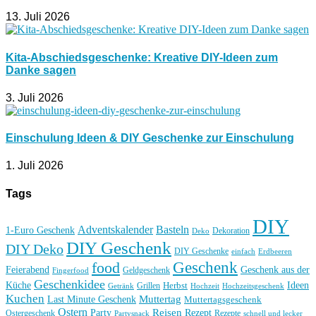
13. Juli 2026
Kita-Abschiedsgeschenke: Kreative DIY-Ideen zum
Danke sagen
3. Juli 2026
Einschulung Ideen & DIY Geschenke zur Einschulung
1. Juli 2026
Tags
DIY
Basteln
Adventskalender
1-Euro Geschenk
Deko
Dekoration
DIY Geschenk
DIY Deko
DIY Geschenke
einfach
Erdbeeren
Geschenk
food
Feierabend
Geschenk aus der
Geldgeschenk
Fingerfood
Geschenkidee
Küche
Ideen
Grillen
Herbst
Getränk
Hochzeit
Hochzeitsgeschenk
Kuchen
Muttertag
Last Minute Geschenk
Muttertagsgeschenk
Ostern
Reisen
Rezept
Party
Ostergeschenk
Rezepte
Partysnack
schnell und lecker