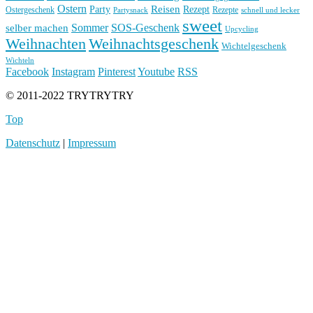
Ostern
Reisen
Rezept
Party
Ostergeschenk
Rezepte
Partysnack
schnell und lecker
sweet
Sommer
SOS-Geschenk
selber machen
Upcycling
Weihnachten
Weihnachtsgeschenk
Wichtelgeschenk
Wichteln
Facebook
Instagram
Pinterest
Youtube
RSS
© 2011-2022 TRYTRYTRY
Top
Datenschutz
|
Impressum