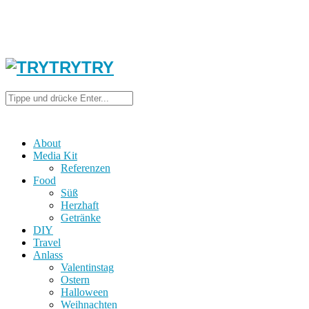
About
Media Kit
Referenzen
Food
Süß
Herzhaft
Getränke
DIY
Travel
Anlass
Valentinstag
Ostern
Halloween
Weihnachten