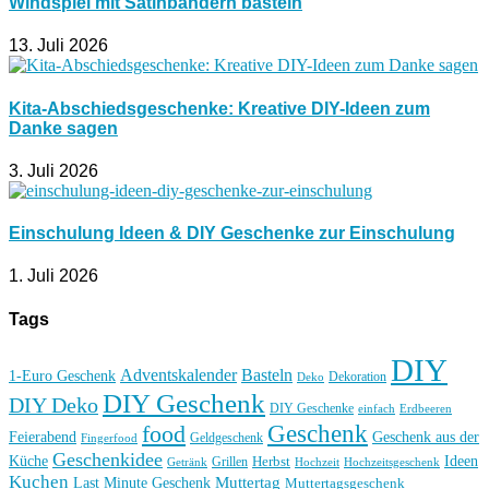
Windspiel mit Satinbändern basteln
13. Juli 2026
Kita-Abschiedsgeschenke: Kreative DIY-Ideen zum
Danke sagen
3. Juli 2026
Einschulung Ideen & DIY Geschenke zur Einschulung
1. Juli 2026
Tags
DIY
Basteln
Adventskalender
1-Euro Geschenk
Deko
Dekoration
DIY Geschenk
DIY Deko
DIY Geschenke
einfach
Erdbeeren
Geschenk
food
Feierabend
Geschenk aus der
Geldgeschenk
Fingerfood
Geschenkidee
Küche
Ideen
Grillen
Herbst
Getränk
Hochzeit
Hochzeitsgeschenk
Kuchen
Muttertag
Last Minute Geschenk
Muttertagsgeschenk