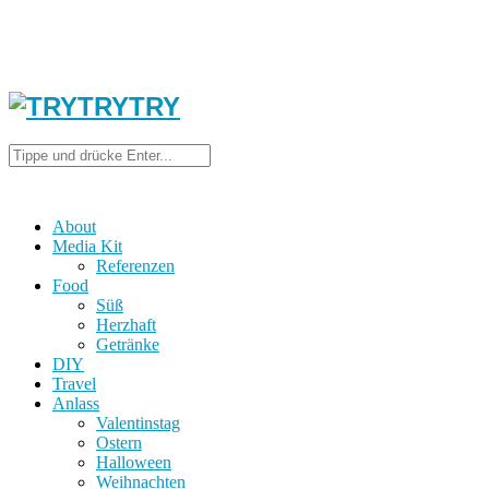
About
Media Kit
Referenzen
Food
Süß
Herzhaft
Getränke
DIY
Travel
Anlass
Valentinstag
Ostern
Halloween
Weihnachten