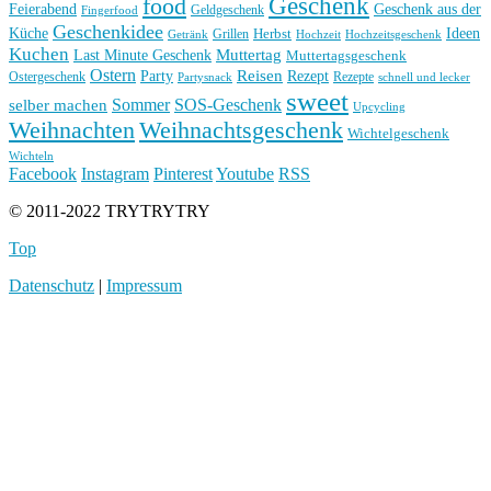
Geschenk
food
Feierabend
Geschenk aus der
Geldgeschenk
Fingerfood
Geschenkidee
Küche
Ideen
Grillen
Herbst
Getränk
Hochzeit
Hochzeitsgeschenk
Kuchen
Muttertag
Last Minute Geschenk
Muttertagsgeschenk
Ostern
Reisen
Rezept
Party
Ostergeschenk
Rezepte
Partysnack
schnell und lecker
sweet
Sommer
SOS-Geschenk
selber machen
Upcycling
Weihnachten
Weihnachtsgeschenk
Wichtelgeschenk
Wichteln
Facebook
Instagram
Pinterest
Youtube
RSS
© 2011-2022 TRYTRYTRY
Top
Datenschutz
|
Impressum