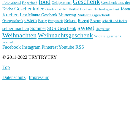
Geschenk
food
Feierabend
Geschenk aus der
Geldgeschenk
Fingerfood
Geschenkidee
Küche
Ideen
Grillen
Herbst
Getränk
Hochzeit
Hochzeitsgeschenk
Kuchen
Muttertag
Last Minute Geschenk
Muttertagsgeschenk
Ostern
Reisen
Rezept
Party
Ostergeschenk
Rezepte
Partysnack
schnell und lecker
sweet
Sommer
SOS-Geschenk
selber machen
Upcycling
Weihnachten
Weihnachtsgeschenk
Wichtelgeschenk
Wichteln
Facebook
Instagram
Pinterest
Youtube
RSS
© 2011-2022 TRYTRYTRY
Top
Datenschutz
|
Impressum