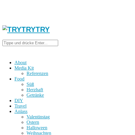
About
Media Kit
Referenzen
Food
Süß
Herzhaft
Getränke
DIY
Travel
Anlass
Valentinstag
Ostern
Halloween
Weihnachten