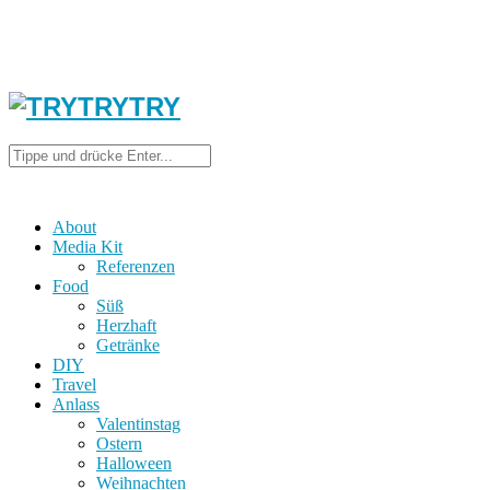
About
Media Kit
Referenzen
Food
Süß
Herzhaft
Getränke
DIY
Travel
Anlass
Valentinstag
Ostern
Halloween
Weihnachten