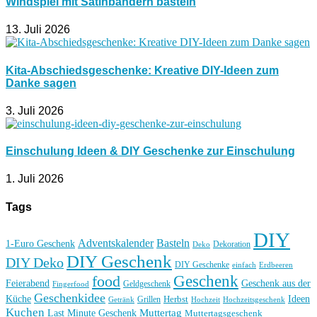
Windspiel mit Satinbändern basteln
13. Juli 2026
Kita-Abschiedsgeschenke: Kreative DIY-Ideen zum
Danke sagen
3. Juli 2026
Einschulung Ideen & DIY Geschenke zur Einschulung
1. Juli 2026
Tags
DIY
Basteln
Adventskalender
1-Euro Geschenk
Deko
Dekoration
DIY Geschenk
DIY Deko
DIY Geschenke
einfach
Erdbeeren
Geschenk
food
Feierabend
Geschenk aus der
Geldgeschenk
Fingerfood
Geschenkidee
Küche
Ideen
Grillen
Herbst
Getränk
Hochzeit
Hochzeitsgeschenk
Kuchen
Muttertag
Last Minute Geschenk
Muttertagsgeschenk