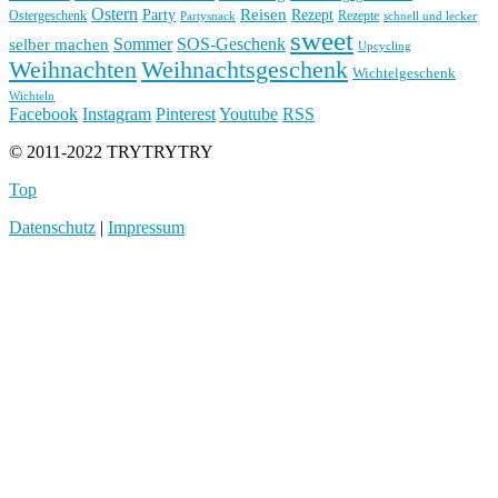
Ostern
Reisen
Rezept
Party
Ostergeschenk
Rezepte
Partysnack
schnell und lecker
sweet
Sommer
SOS-Geschenk
selber machen
Upcycling
Weihnachten
Weihnachtsgeschenk
Wichtelgeschenk
Wichteln
Facebook
Instagram
Pinterest
Youtube
RSS
© 2011-2022 TRYTRYTRY
Top
Datenschutz
|
Impressum