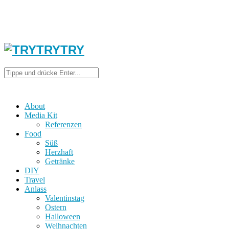
About
Media Kit
Referenzen
Food
Süß
Herzhaft
Getränke
DIY
Travel
Anlass
Valentinstag
Ostern
Halloween
Weihnachten