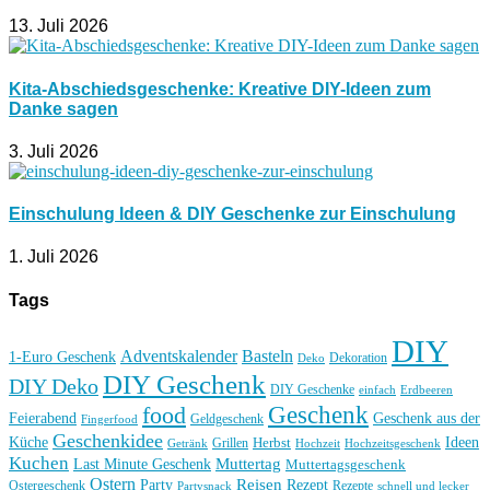
13. Juli 2026
Kita-Abschiedsgeschenke: Kreative DIY-Ideen zum
Danke sagen
3. Juli 2026
Einschulung Ideen & DIY Geschenke zur Einschulung
1. Juli 2026
Tags
DIY
Basteln
Adventskalender
1-Euro Geschenk
Deko
Dekoration
DIY Geschenk
DIY Deko
DIY Geschenke
einfach
Erdbeeren
Geschenk
food
Feierabend
Geschenk aus der
Geldgeschenk
Fingerfood
Geschenkidee
Küche
Ideen
Grillen
Herbst
Getränk
Hochzeit
Hochzeitsgeschenk
Kuchen
Muttertag
Last Minute Geschenk
Muttertagsgeschenk
Ostern
Reisen
Rezept
Party
Ostergeschenk
Rezepte
Partysnack
schnell und lecker